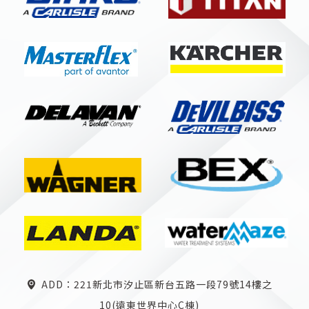
ADD：221新北市汐止區新台五路一段79號14樓之
10(遠東世界中心C棟)