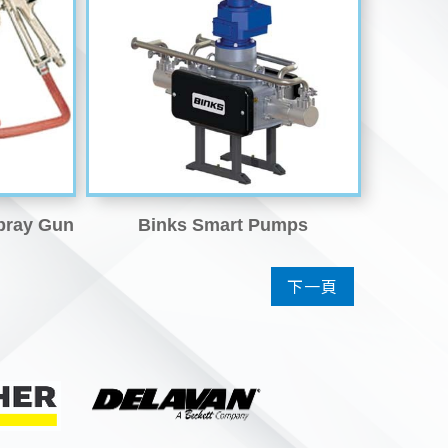
pray Gun
Binks Smart Pumps
下一頁